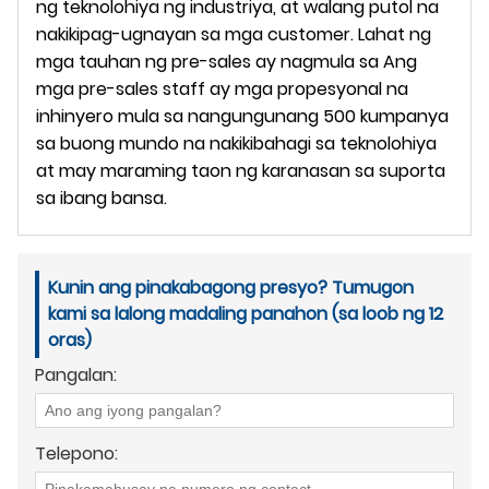
ng teknolohiya ng industriya, at walang putol na
nakikipag-ugnayan sa mga customer. Lahat ng
mga tauhan ng pre-sales ay nagmula sa Ang
mga pre-sales staff ay mga propesyonal na
inhinyero mula sa nangungunang 500 kumpanya
sa buong mundo na nakikibahagi sa teknolohiya
at may maraming taon ng karanasan sa suporta
sa ibang bansa.
Kunin ang pinakabagong presyo? Tumugon
kami sa lalong madaling panahon (sa loob ng 12
oras)
Pangalan:
Telepono: