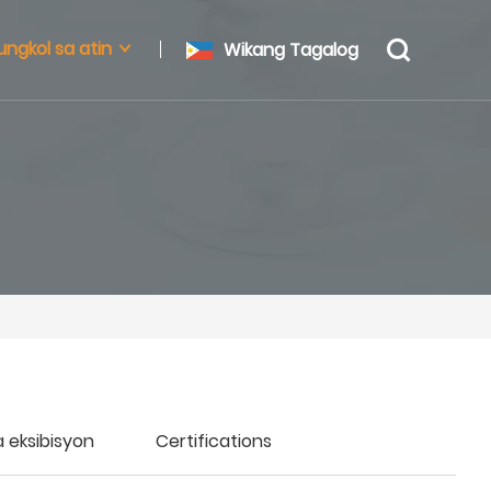
ungkol sa atin
Wikang Tagalog
a eksibisyon
Certifications