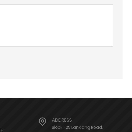
ADDRESS
Block1-25 Lanxiang Road,
ng