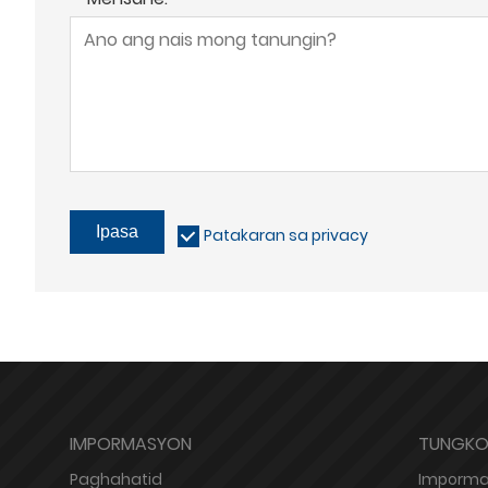
Ipasa
Patakaran sa privacy
IMPORMASYON
TUNGKOL
Paghahatid
Imporma