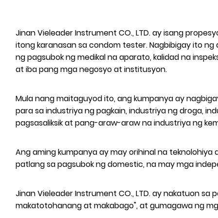
Jinan Vieleader Instrument CO., LTD. ay isang prop
itong karanasan sa condom tester. Nagbibigay ito ng
ng pagsubok ng medikal na aparato, kalidad na inspek
at iba pang mga negosyo at institusyon.
Mula nang maitaguyod ito, ang kumpanya ay nagbigay
para sa industriya ng pagkain, industriya ng droga, 
pagsasaliksik at pang-araw-araw na industriya ng kemi
Ang aming kumpanya ay may orihinal na teknolohiya 
patlang sa pagsubok ng domestic, na may mga indepe
Jinan Vieleader Instrument CO., LTD. ay nakatuon sa
makatotohanang at makabago", at gumagawa ng mga te