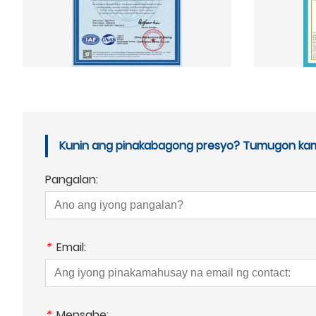
Kunin ang pinakabagong presyo? Tumugon kami 
Pangalan:
*
Email:
*
Mensahe: