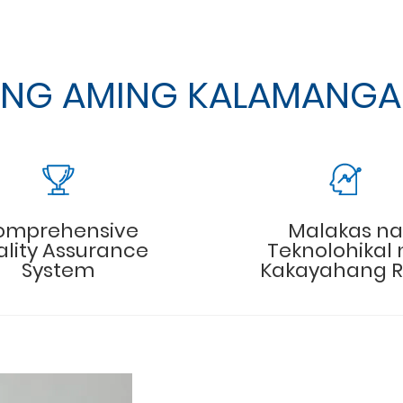
NG AMING KALAMANG
omprehensive
Malakas na
lity Assurance
Teknolohikal 
System
Kakayahang 