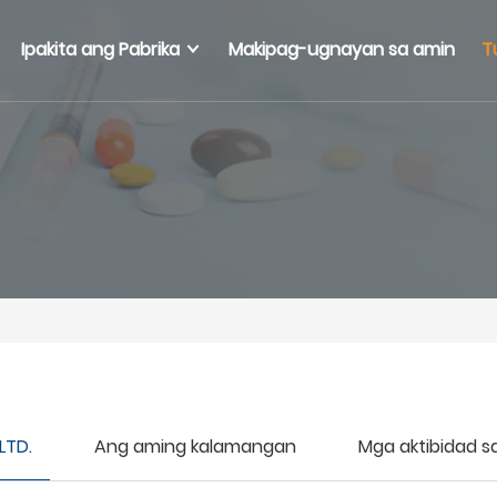
Ipakita ang Pabrika
Makipag-ugnayan sa amin
T
LTD.
Ang aming kalamangan
Mga aktibidad s