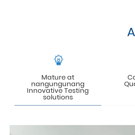
A
Mature at
C
nangungunang
Qua
Innovative Testing
solutions