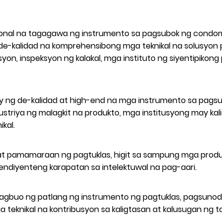
esyonal na tagagawa ng instrumento sa pagsubok ng cond
 de-kalidad na komprehensibong mga teknikal na solusyon
syon, inspeksyon ng kalakal, mga instituto ng siyentipiko
 ng de-kalidad at high-end na mga instrumento sa pagsu
industriya ng malagkit na produkto, mga institusyong may 
kal.
at pamamaraan ng pagtuklas, higit sa sampung mga produk
ndiyenteng karapatan sa intelektuwal na pag-aari.
 pagbuo ng patlang ng instrumento ng pagtuklas, pagsuno
knikal na kontribusyon sa kaligtasan at kalusugan ng t