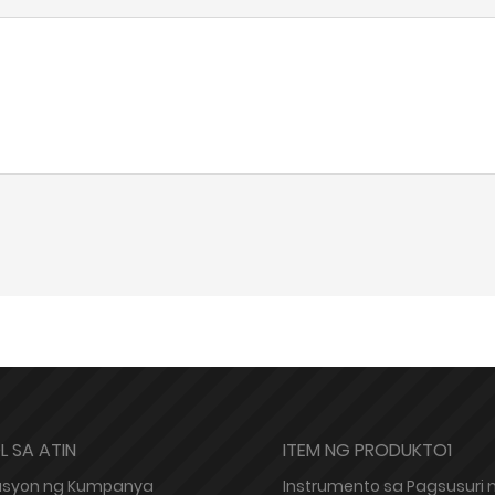
 SA ATIN
ITEM NG PRODUKTO1
syon ng Kumpanya
Instrumento sa Pagsusuri 