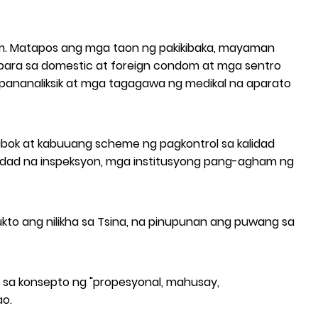
om. Matapos ang mga taon ng pakikibaka, mayaman
 para sa domestic at foreign condom at mga sentro
ng pananaliksik at mga tagagawa ng medikal na aparato
bok at kabuuang scheme ng pagkontrol sa kalidad
kalidad na inspeksyon, mga institusyong pang-agham ng
to ang nilikha sa Tsina, na pinupunan ang puwang sa
d sa konsepto ng "propesyonal, mahusay,
ao.