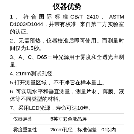
仪器优势
1、符合国际标准GB/T 2410、ASTM
D1003/D1044，并带有校准
来自第三方实验室
的认证。
2、无需预热，仪器校准后即可使用。而测量时
间仅为1.5秒。
3、A、C、D65三种光源用于雾度和全透光率测
量。
4. 21mm测试孔径。
5.打开
测量
区域
， 不干净
它在样本量上。
6.
可实现水平和垂直测量，测量片材、薄膜、液
体等不同类型的材料。
7、采用LED光源，寿命可达10年。
仪器屏幕
5英寸彩色液晶屏
雾度重复性
21mm孔径，标准偏差：0.1以内