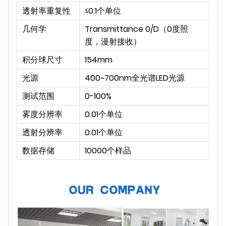
透射率重复性
≤0.1个单位
几何学
Transmittance 0/D（0度照
度，漫射接收）
积分球尺寸
154mm
光源
400~700nm全光谱LED光源
测试范围
0-100%
雾度分辨率
0.01个单位
透射分辨率
0.01个单位
数据存储
10000个样品