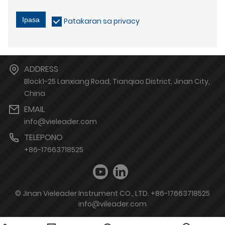
Ipasa
Patakaran sa privacy
ADDRESS
Block1-25 Lanxiang Road, Tianqiao District, Jinan City,
China
EMAIL
info@vieleader.com
TELEPONO
+86-17663718525
© Jinan Vieleader Instrument CO., LTD. +86-17663718525
info@vileader.com