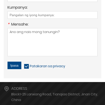
Kumpanya:
*
Mensahe:
Ipasa
Patakaran sa privacy
ADDRESS
Block1-25 Lanxiang Road, Tianqiao District, Jinan City,
China