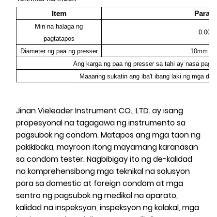
Item
Param
Min na halaga ng
0.00
pagtatapos
Diameter ng paa ng presser
10mm ~
Ang karga ng paa ng presser sa tahi ay nasa pagit
Maaaring sukatin ang iba't ibang laki ng mga dia
Jinan Vieleader Instrument CO., LTD. ay isang
propesyonal na tagagawa ng instrumento sa
pagsubok ng condom. Matapos ang mga taon ng
pakikibaka, mayroon itong mayamang karanasan
sa condom tester. Nagbibigay ito ng de-kalidad
na komprehensibong mga teknikal na solusyon
para sa domestic at foreign condom at mga
sentro ng pagsubok ng medikal na aparato,
kalidad na inspeksyon, inspeksyon ng kalakal, mga