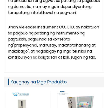
na pinupunan ang agwat sa patlang sa pagsubok
ng domestic, na may mga independiyenteng
karapatang intelektuwal na pag-aari.
Jinan Vieleader Instrument CO., LTD. ay nakatuon
sa pagbuo ng patlang ng instrumento ng
pagtuklas, pagsunod sa konsepto
ng"propesyonal, mahusay, makatotohanang at
makabago", at nagbibigay ng mga teknikal na
kontribusyon sa kaligtasan at kalusugan ng tao.
Kaugnay na Mga Produkto