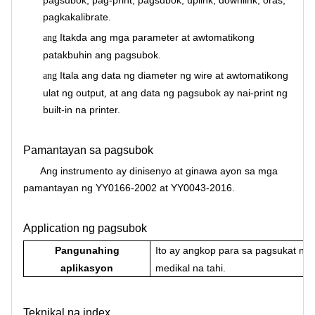
pagsubok, pag-print, pagsubok, uplink, downlink, oras,
pagkakalibrate.
Itakda ang mga parameter at awtomatikong
ang
patakbuhin ang pagsubok
.
Itala ang data ng diameter ng wire at awtomatikong
ang
ulat ng output
at ang data ng pagsubok ay nai-print ng
,
built-in na printer.
Pamantayan sa pagsubok
Ang instrumento ay dinisenyo at ginawa ayon sa mga
pamantayan ng YY0166-2002 at YY0043-2016.
Application ng pagsubok
Pangunahing
Ito ay angkop para sa pagsukat ng 
aplikasyon
medikal na tahi.
Teknikal na index