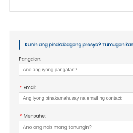
Kunin ang pinakabagong presyo? Tumugon kami 
Pangalan:
*
Email:
*
Mensahe: