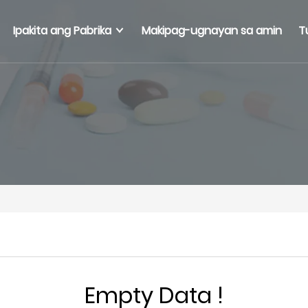
Ipakita ang Pabrika
Makipag-ugnayan sa amin
T
Empty Data !