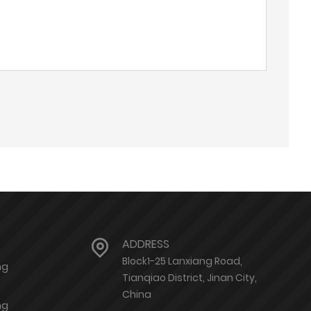
ADDRESS
Block1-25 Lanxiang Road,
ng
Tianqiao District, Jinan City,
China
ng