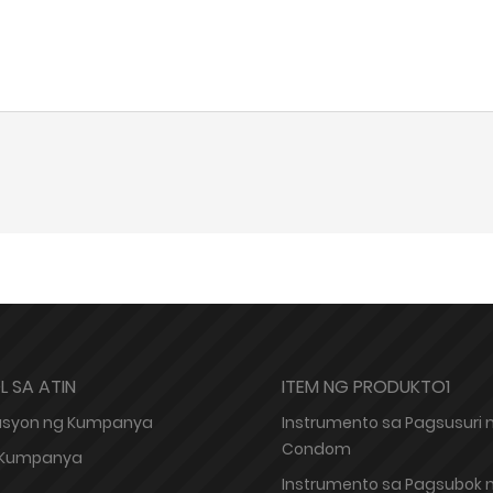
 SA ATIN
ITEM NG PRODUKTO1
syon ng Kumpanya
Instrumento sa Pagsusuri 
Condom
g Kumpanya
Instrumento sa Pagsubok 