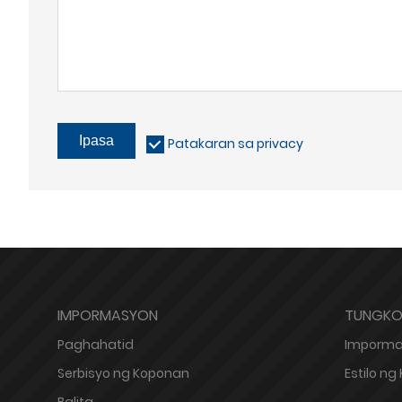
Ipasa
Patakaran sa privacy
IMPORMASYON
TUNGKOL
Paghahatid
Imporma
Serbisyo ng Koponan
Estilo n
Balita